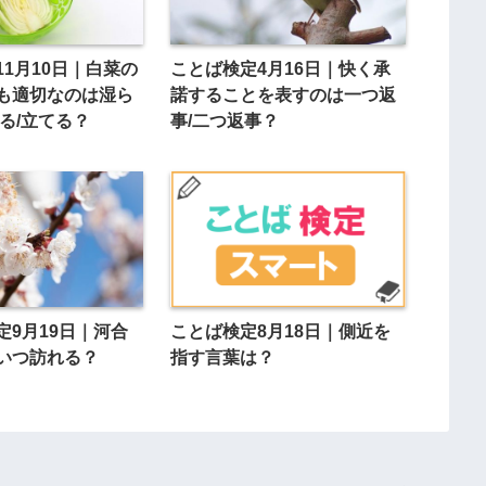
11月10日｜白菜の
ことば検定4月16日｜快く承
も適切なのは湿ら
諾することを表すのは一つ返
る/立てる？
事/二つ返事？
定9月19日｜河合
ことば検定8月18日｜側近を
いつ訪れる？
指す言葉は？