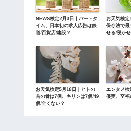
NEWS検定2月3日｜パートタ
お天気検定
イム、日本初の求人広告は鉄
保存法で最
道/百貨店/建設？
せる/寝かせ
お天気検定5月18日｜ヒトの
エンタメ検
首の骨は7個、キリンは7個/49
優実、至福
個/全くない？