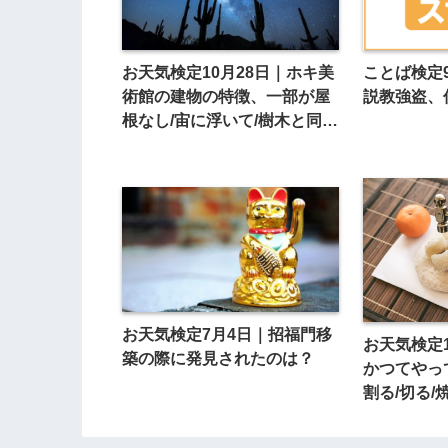
お天気検定10月28日｜ホキ美
ことば検定
術館の建物の特徴、一部が屋
説教強盗、
根なし/宙に浮いて/樹木と同化
に見える？
お天気検定7月4日｜招福門移
お天気検定
築の際に発見されたのは？
かつてやっ
割る/切る/