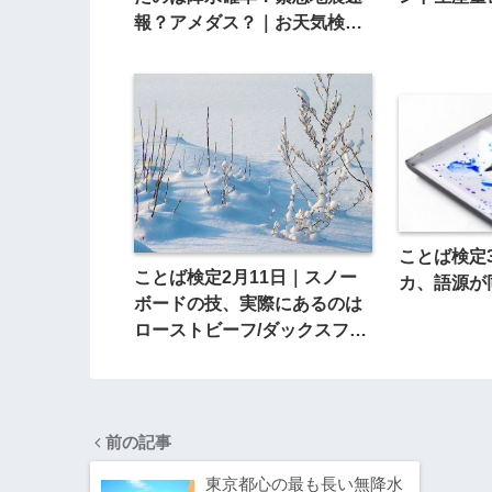
報？アメダス？｜お天気検定4
月30日
ことば検定
ことば検定2月11日｜スノー
カ、語源が
ボードの技、実際にあるのは
ローストビーフ/ダックスフン
ト？
前の記事
東京都心の最も長い無降水