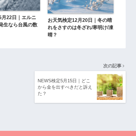
5月22日｜エルニ
お天気検定12月20日｜冬の晴
発生なら台風の数
れをさすのは冬ざれ/寒明け/凍
晴？
次の記事
NEWS検定5月15日｜どこ
から金を出すべきだと訴え
た？