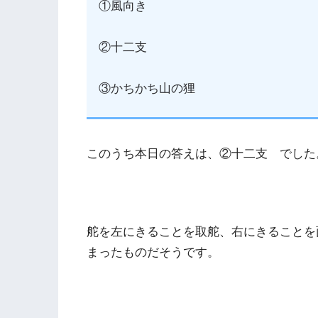
①風向き
②十二支
③かちかち山の狸
このうち本日の答えは、②十二支 でした
舵を左にきることを取舵、右にきることを
まったものだそうです。