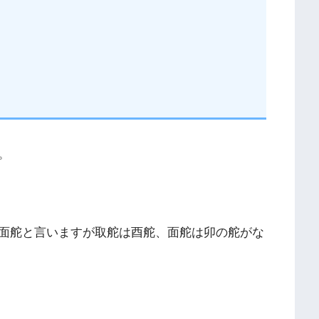
。
面舵と言いますが取舵は酉舵、面舵は卯の舵がな