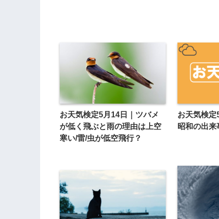
お天気検定5月14日｜ツバメ
お天気検定
が低く飛ぶと雨の理由は上空
昭和の出来
寒い/雷/虫が低空飛行？