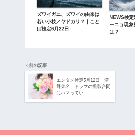
ズワイガニ、ズワイの由来は
NEWS検定
若い小枝／ヤドカリ？｜こと
ーニョ現象
ば検定6月22日
は？
前の記事
エンタメ検定5月12日｜清
野菜名、ドラマの撮影合間
にハマってい…