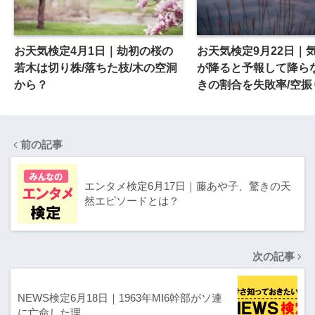
お天気検定4月1日｜劫初の桜の
お天気検定9月22日｜
若木は切り株/落ちた枝/木の空洞
が降ると予報して降ら
から？
きの割合を失敗率/空振
じり率？
前の記事
エンタメ検定6月17日｜藤あや子、驚きの天
然エピソードとは？
次の記事
NEWS検定6月18日｜1963年MI6幹部がソ連
に亡命した理…