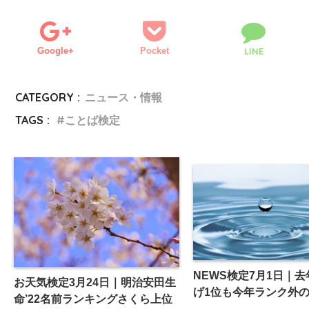
Google+
Pocket
LINE
CATEGORY :
ニュース・情報
TAGS :
ことば検定
NEWS検定7月1日｜
お天気検定3月24日｜明治安田生
げ1位も今年ランク外
命’22名前ランキングさくら上位