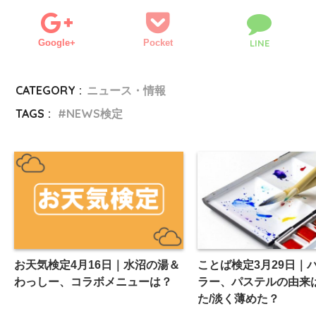
Google+
Pocket
LINE
CATEGORY :
ニュース・情報
TAGS :
NEWS検定
お天気検定4月16日｜水沼の湯＆
ことば検定3月29日｜
わっしー、コラボメニューは？
ラー、パステルの由来
た/淡く薄めた？