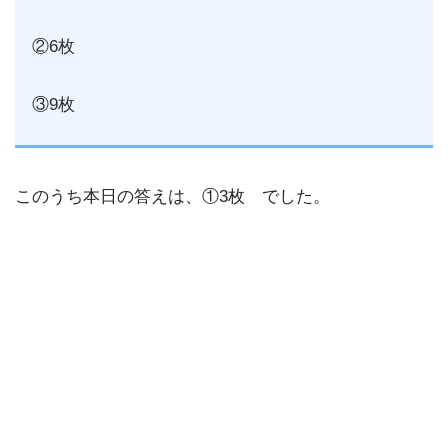
②6枚
③9枚
このうち本日の答えは、①3枚 でした。