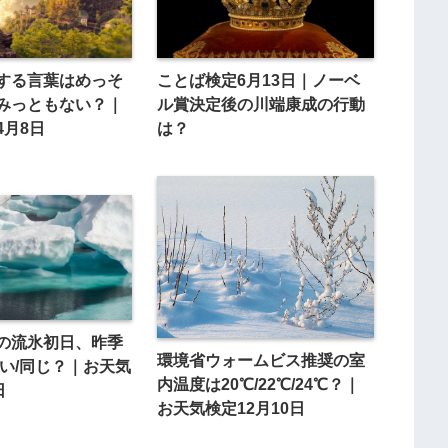
する言葉はめっそ
ことば検定6月13日｜ノーベ
みっともない？｜
ル賞決定後の川端康成の行動
4月8日
は？
の流氷初日、昨季
環境省ウォームビス推奨の室
遅い/同じ？｜お天気
内温度は20℃/22℃/24℃？｜
日
お天気検定12月10日