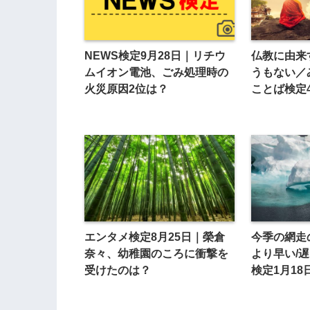
NEWS検定9月28日｜リチウ
仏教に由来
ムイオン電池、ごみ処理時の
うもない／
火災原因2位は？
ことば検定
エンタメ検定8月25日｜榮倉
今季の網走
奈々、幼稚園のころに衝撃を
より早い/
受けたのは？
検定1月18