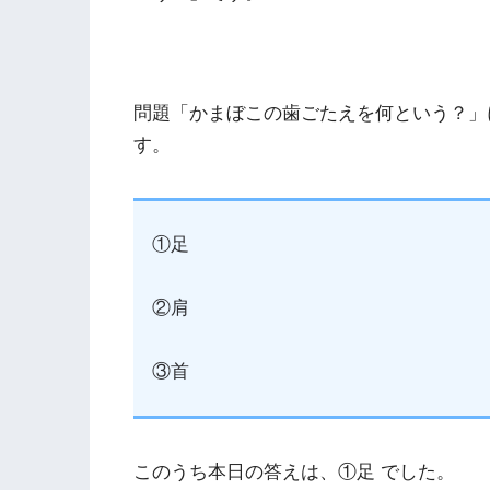
問題「かまぼこの歯ごたえを何という？」
す。
①足
②肩
③首
このうち本日の答えは、①足 でした。