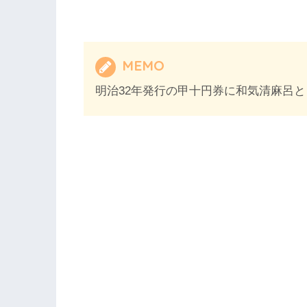
MEMO
明治32年発行の甲十円券に和気清麻呂