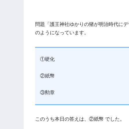
問題「護王神社ゆかりの猪が明治時代にデ
のようになっています。
①硬化
②紙幣
③勲章
このうち本日の答えは、②紙幣 でした。