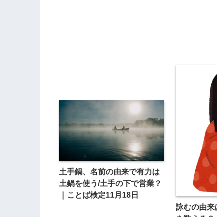
土手鍋、名前の由来で有力は
土鍋を使う/土手の下で営業？
｜ことば検定11月18日
詠むの由来