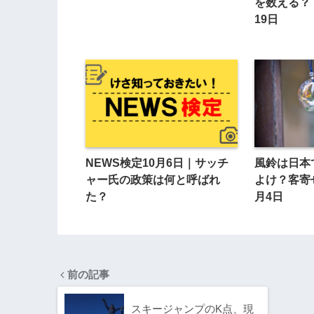
を数える？
19日
NEWS検定10月6日｜サッチ
風鈴は日本
ャー氏の政策は何と呼ばれ
よけ？客寄
た？
月4日
前の記事
スキージャンプのK点、現