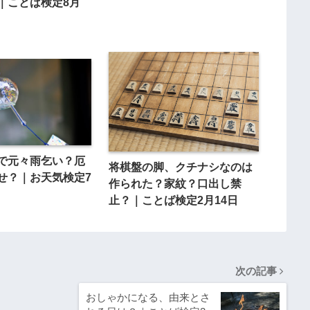
｜ことば検定8月
で元々雨乞い？厄
将棋盤の脚、クチナシなのは
せ？｜お天気検定7
作られた？家紋？口出し禁
止？｜ことば検定2月14日
次の記事
おしゃかになる、由来とさ