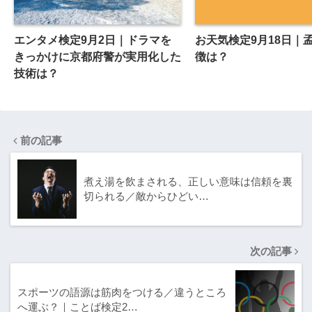
エンタメ検定9月2日｜ドラマを
お天気検定9月18日｜
きっかけに京都府警が実用化した
徴は？
技術は？
前の記事
煮え湯を飲まされる、正しい意味は信頼を裏
切られる／敵からひどい…
次の記事
スポーツの語源は筋肉をつける／違うところ
へ運ぶ？｜ことば検定2…