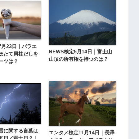
7月23日｜バラエ
NEWS検定5月14日｜富士山
ほたて貝柱だしを
山頂の所有権を持つのは？
ーツは？
雷に関する言葉は
エンタメ検定11月14日｜長澤
五日／雷十日？｜