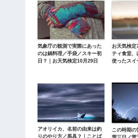
気象庁の観測で実際にあった
お天気検定
のは鍋料理／手袋／スキー初
ティ食堂、
日？｜お天気検定10月29日
使ったスイ
アオリイカ、名前の由来は釣
この時期の
りのやり方／馬具？｜ことば
雷三日／雷