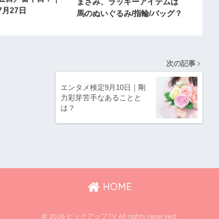
まさみ、ラッキーアイテムは
月27日
馬のぬいぐるみ/指輪/バッグ？
次の記事
エンタメ検定9月10日｜剛
力彩芽苦手なあることと
は？
HOME
© 2026 ピックアップTV All rights reserved.