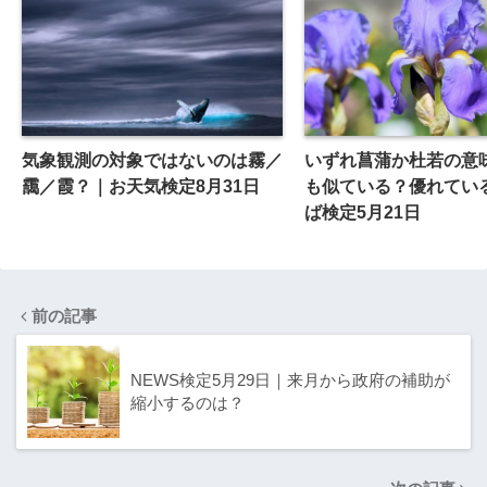
気象観測の対象ではないのは霧／
いずれ菖蒲か杜若の意
靄／霞？｜お天気検定8月31日
も似ている？優れてい
ば検定5月21日
前の記事
NEWS検定5月29日｜来月から政府の補助が
縮小するのは？