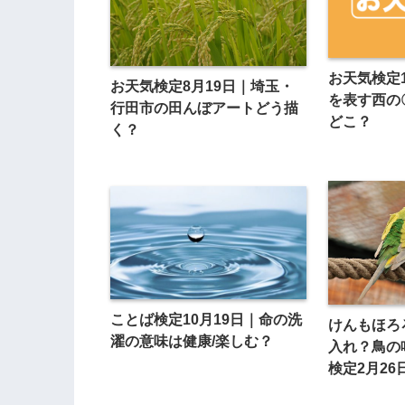
お天気検定
お天気検定8月19日｜埼玉・
を表す西の
行田市の田んぼアートどう描
どこ？
く？
ことば検定10月19日｜命の洗
けんもほろ
濯の意味は健康/楽しむ？
入れ？鳥の
検定2月26