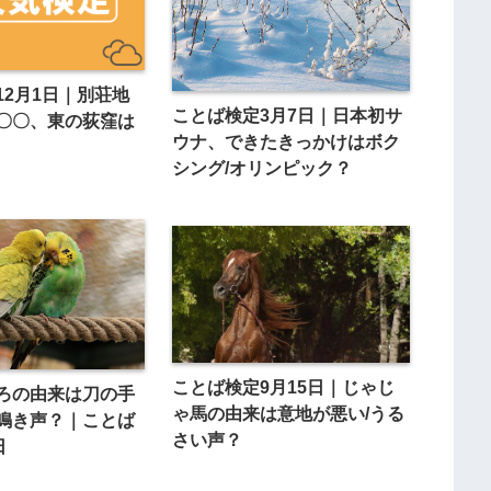
12月1日｜別荘地
ことば検定3月7日｜日本初サ
〇〇、東の荻窪は
ウナ、できたきっかけはボク
シング/オリンピック？
ことば検定9月15日｜じゃじ
ろの由来は刀の手
ゃ馬の由来は意地が悪い/うる
鳴き声？｜ことば
さい声？
日