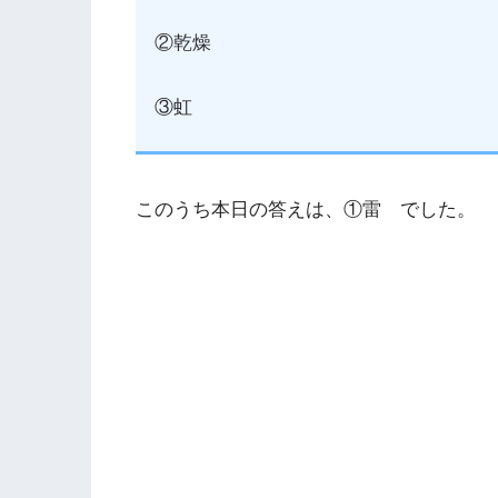
②乾燥
③虹
このうち本日の答えは、①雷 でした。