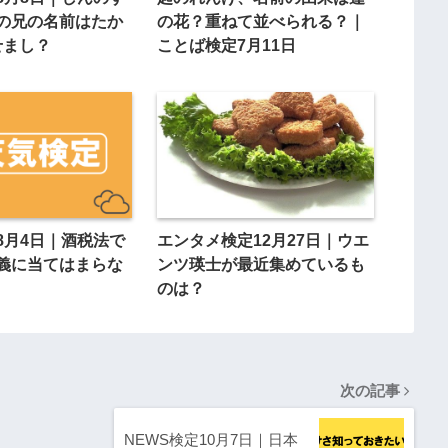
の兄の名前はたか
の花？重ねて並べられる？｜
せまし？
ことば検定7月11日
8月4日｜酒税法で
エンタメ検定12月27日｜ウエ
義に当てはまらな
ンツ瑛士が最近集めているも
のは？
次の記事
NEWS検定10月7日｜日本