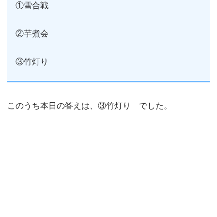
①雪合戦
②芋煮会
③竹灯り
このうち本日の答えは、③竹灯り でした。